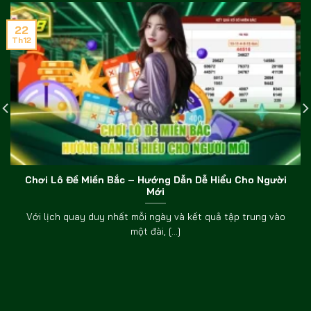
thể hoàn toàn yên tâm khi giao dịch tại đây. Chúng
22
tôi cam kết mang lại mmột môi trường chơi cá cược
Th12
an toàn và uy tín.
Chơi Lô Đề Miền Bắc – Hướng Dẫn Dễ Hiểu Cho Người
Mới
Với lịch quay duy nhất mỗi ngày và kết quả tập trung vào
một đài, [...]
Giao diện trang chủ chính thức của nhà cái cá cược uy
tín EV88