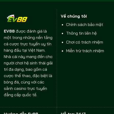
Ra mắt từ năm 2015,
EV88
đã phát triển mạnh mẽ,
mở rộng thị trường sang Việt Nam. Không chỉ dừng lại
ở cá cược thể thao, casino online hay bắn cá đổi
Về chúng tôi
thưởng,
EV88
còn cung cấp đa dạng các tựa game
Chính sách bảo mật
như xổ số trực tuyến, đá gà trực tiếp, nổ hũ slot và
EV88
được đánh giá là
game bài 3D, tất cả đều được tích hợp công nghệ
Thông tin liên hệ
một trong những nền tảng
stream trực tiếp để mang lại trải nghiệm chân thực
Chơi có trách nhiệm
cá cược trực tuyến uy tín
như tại Las Vegas.
hàng đầu tại Việt Nam.
Miễn trừ trách nhiệm
Lý do EV88 được đông đảo bet thủ lựa
Nhà cái này mang đến cho
chọn
người chơi hệ sinh thái giải
trí đa dạng, bao gồm cá
EV88
không chỉ là nhà cái uy tín mà còn chinh phục
cược thể thao, đặc biệt là
người chơi nhờ hàng loạt ưu điểm vượt trội.
EV 88
đã
bóng đá, cùng với các
khẳng định vị thế qua sự chuyên nghiệp, đổi mới liên
sảnh casino trực tuyến
tục và cam kết mang lại giá trị thực sự cho người
đẳng cấp quốc tế.
chơi. Dưới đây là phân tích chi tiết các lý do chính
khiến
EV88. com
thu hút đông đảo thành viên, từ
giao diện người dùng đến hệ thống hỗ trợ toàn diện:
Hướng dẫn Ev88
Hỗ trợ 24/7