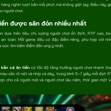
 hàng nghìn lượt bắn mỗi phút mà không giật lag. Điều này g
o người chơi.
iền được săn đón nhiều nhất
 dựa trên tiêu chí: lượng người chơi ổn định, RTP cao, b
 an toàn. Mỗi game đều có đặc điểm riêng, phù hợp với nh
 sức tìm kiếm điểm đến ưng ý nhất.
e
bắn cá ăn tiền
có tốc độ tăng trưởng người chơi nhanh tr
àu sắc rõ nét và nhịp cá dày, trung bình 5–7 giây mỗi đợt. 
p cho cả người mới và người chơi lâu năm, thời gian một 