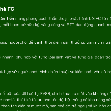
nhà FC
ăn tiền
mang phong cách thần thoại, phát hành bởi FC từ 
, mỗi boss sở hữu kỹ năng riêng và RTP dao động quanh m
giúp người chơi dễ canh thời điểm săn thưởng, tránh tình tr
 nhanh, phù hợp với từng loại sinh vật và từng giai đoạn tr
 hợp với người chơi thích chiến thuật và kiểm soát vốn dài h
nổi bật của JILI có tại EV88, chính thức ra mắt vào khoảng 
 nhờ lối thiết kế tối ưu cho tốc độ. Hệ thống có khả năng xử
 thao tác diễn ra mượt mà, hạn chế độ trễ ngay cả khi bàn c