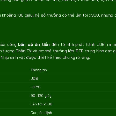
 khoảng 100 giây, hệ số thưởng có thể lên tới x300, nhưng 
u của dòng
bắn cá ăn tiền
đến từ nhà phát hành JDB, ra m
h tượng Thần Tài và cơ chế thưởng lớn. RTP trung bình đạt 
hịp sinh vật được thiết kế theo chu kỳ rõ ràng.
Thông tin
JDB
~97%
90–120 giây
Lên tới x500
Cao, ổn định