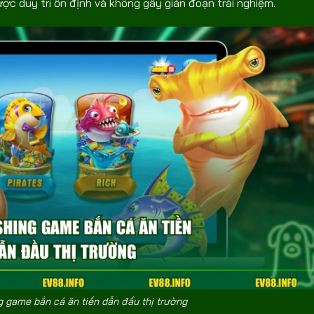
ợc duy trì ổn định và không gây gián đoạn trải nghiệm.
 game bắn cá ăn tiền dẫn đầu thị trường