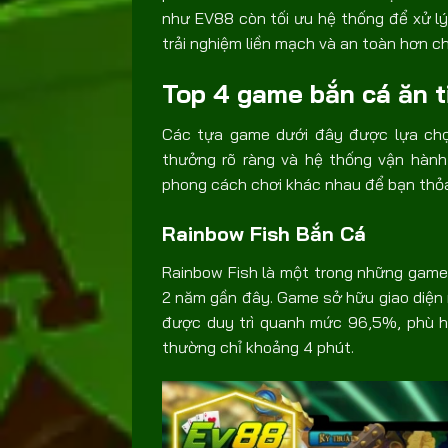
như EV88 còn tối ưu hệ thống để xử lý
trải nghiệm liền mạch và an toàn hơn ch
Top 4 game bắn cá ăn t
Các tựa game dưới đây được lựa chọn
thưởng rõ ràng và hệ thống vận hành
phong cách chơi khác nhau để bạn thỏa
Rainbow Fish Bắn Cá
Rainbow Fish là một trong những gam
2 năm gần đây. Game sở hữu giao diện m
được duy trì quanh mức 96,5%, phù hợ
thường chỉ khoảng 4 phút.