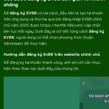
chóng
Để
đăng ký EV88
có hai cách, đầu tiên là tạo tài khoản
trên ứng dụng và thứ hai qua link đăng nhập EV88 chính
chủ năm 2025 được
https://betflik-199.com/
cập nhật
liên tục mỗi ngày. Dưới đây là chi tiết từng cách
đăng ký
EV88
, người dùng có thể chọn phương thức thuận
tiệnnhaast để thực hiện.
Hướng dẫn đăng ký Ev88 trên website chính chủ
Để đăng ký tài khoản thành công, anh em chỉ cần thực
hiện theo thao tác dưới đây của chúng tôi: