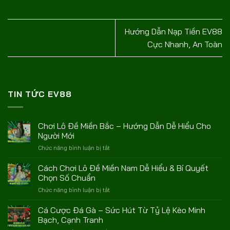
Hướng Dẫn Nạp Tiền EV88
Cực Nhanh, An Toàn
TIN TỨC EV88
Chơi Lô Đề Miền Bắc – Hướng Dẫn Dễ Hiểu Cho
Người Mới
ở
Chức năng bình luận bị tắt
Chơi
Lô
Cách Chơi Lô Đề Miền Nam Dễ Hiểu & Bí Quyết
Đề
Chọn Số Chuẩn
Miền
ở
Chức năng bình luận bị tắt
Bắc
Cách
–
Chơi
Cá Cược Đá Gà – Sức Hút Từ Tỷ Lệ Kèo Minh
Hướng
Lô
Dẫn
Bạch, Cạnh Tranh
Đề
Dễ