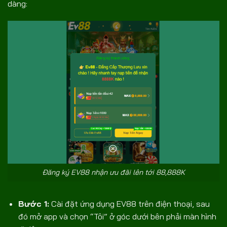
dàng:
Đăng ký EV88 nhận ưu đãi lên tới 88,888K
Bước 1:
Cài đặt ứng dụng EV88 trên điện thoại, sau
đó mở app và chọn “Tôi” ở góc dưới bên phải màn hình