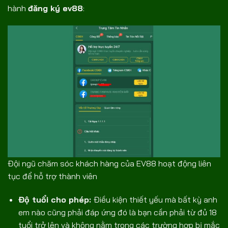
hành
đăng ký ev88
:
Đội ngũ chăm sóc khách hàng của EV88 hoạt động liên
tục để hỗ trợ thành viên
Độ tuổi cho phép:
Điều kiện thiết yếu mà bất kỳ anh
em nào cũng phải đáp ứng đó là bạn cần phải từ đủ 18
tuổi trở lên và không nằm trong các trường hợp bị mắc