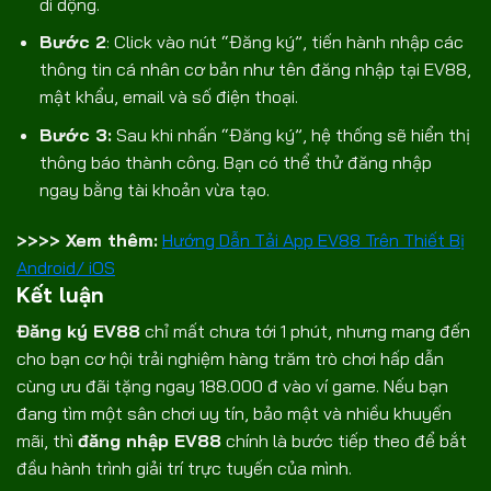
di dộng.
Bước 2
: Click vào nút “Đăng ký”, tiến hành nhập các
thông tin cá nhân cơ bản như tên đăng nhập tại EV88,
mật khẩu, email và số điện thoại.
Bước 3:
Sau khi nhấn “Đăng ký”, hệ thống sẽ hiển thị
thông báo thành công. Bạn có thể thử đăng nhập
ngay bằng tài khoản vừa tạo.
>>>> Xem thêm:
Hướng Dẫn Tải App EV88 Trên Thiết Bị
Android/ iOS
Kết luận
Đăng ký EV88
chỉ mất chưa tới 1 phút, nhưng mang đến
cho bạn cơ hội trải nghiệm hàng trăm trò chơi hấp dẫn
cùng ưu đãi tặng ngay 188.000 đ vào ví game. Nếu bạn
đang tìm một sân chơi uy tín, bảo mật và nhiều khuyến
mãi, thì
đăng nhập EV88
chính là bước tiếp theo để bắt
đầu hành trình giải trí trực tuyến của mình.