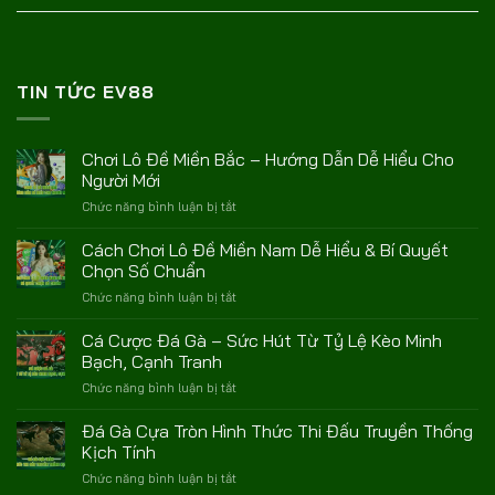
TIN TỨC EV88
Chơi Lô Đề Miền Bắc – Hướng Dẫn Dễ Hiểu Cho
Người Mới
ở
Chức năng bình luận bị tắt
Chơi
Lô
Cách Chơi Lô Đề Miền Nam Dễ Hiểu & Bí Quyết
Đề
Chọn Số Chuẩn
Miền
ở
Chức năng bình luận bị tắt
Bắc
Cách
–
Chơi
Cá Cược Đá Gà – Sức Hút Từ Tỷ Lệ Kèo Minh
Hướng
Lô
Dẫn
Bạch, Cạnh Tranh
Đề
Dễ
ở
Chức năng bình luận bị tắt
Miền
Hiểu
Cá
Nam
Cho
Cược
Đá Gà Cựa Tròn Hình Thức Thi Đấu Truyền Thống
Dễ
Người
Đá
Hiểu
Kịch Tính
Mới
Gà
&
ở
Chức năng bình luận bị tắt
–
Bí