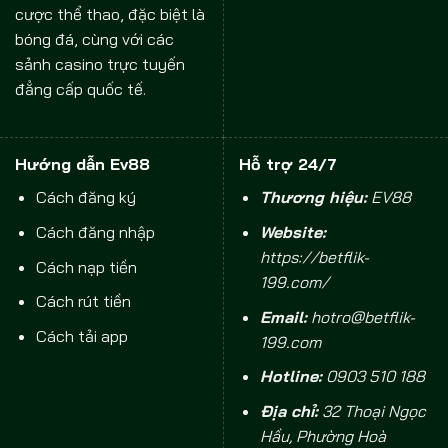
cược thể thao, đặc biệt là
bóng đá, cùng với các
sảnh casino trực tuyến
đẳng cấp quốc tế.
Hướng dẫn Ev88
Hỗ trợ 24/7
Cách đăng ký
Thương hiệu:
EV88
Cách đăng nhập
Website:
https://betflik-
Cách nạp tiền
199.com/
Cách rút tiền
Email:
hotro@betflik-
Cách tải app
199.com
Hotline:
0903 510 188
Địa chỉ:
32 Thoại Ngọc
Hầu, Phường Hoà