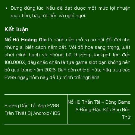
Dừng đúng lúc: Nếu đã đạt được một mức lợi nhuận
mục tiêu, hãy rút tiền và nghỉ ngơi.
Kết luận
Nổ Hũ Hoàng Gia
là cánh cửa mở ra cơ hội đổi đời cho
những ai biết cách nắm bắt. Với đồ họa sang trọng, luật
chơi minh bạch và những hũ thưởng Jackpot lên đến
100.000X, đây chắc chắn là tựa game slot bạn không nên
bỏ qua trong năm 2026. Bạn còn chờ gì nữa, hãy truy cập
EV88 ngay hôm nay để tự mình trải nghiệm!
Nổ Hũ Thần Tài – Dòng Game
Hướng Dẫn Tải App EV88
Á Đông Đặc Sắc Bạn Nên
Trên Thiết Bị Android/ iOS
Thử