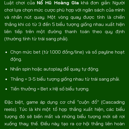
Luật chơi của
Nổ Hũ Hoàng Gia
khá đơn giản: Người
chơi lựa chọn mức cược phù hợp với ngân sách của mình
và nhấn nút quay. Một vòng quay được tính là chiến
thắng khi có từ 3 đến 5 biểu tượng giống nhau xuất hiện
liên tiếp trên một đường thanh toán theo quy định
(thường tính từ trái sang phải).
Chọn mức bet (từ 1.000 đồng/line) và số payline hoạt
động.
Nhấn spin hoặc autoplay để quay tự động.
Thắng = 3-5 biểu tượng giống nhau từ trái sang phải.
Tiền thưởng = Bet x Hệ số biểu tượng.
Đặc biệt, game áp dụng cơ chế “cuộn đổ” (Cascading
reels). Tức là khi một tổ hợp thắng xuất hiện, các biểu
tượng đó sẽ biến mất và những biểu tượng mới sẽ rơi
xuống thay thế. Điều này tạo ra cơ hội thắng liên hoàn