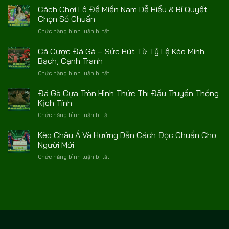
Lô
Cách Chơi Lô Đề Miền Nam Dễ Hiểu & Bí Quyết
Đề
Chọn Số Chuẩn
Miền
ở
Chức năng bình luận bị tắt
Bắc
Cách
–
Chơi
Cá Cược Đá Gà – Sức Hút Từ Tỷ Lệ Kèo Minh
Hướng
Lô
Dẫn
Bạch, Cạnh Tranh
Đề
Dễ
ở
Chức năng bình luận bị tắt
Miền
Hiểu
Cá
Nam
Cho
Cược
Đá Gà Cựa Tròn Hình Thức Thi Đấu Truyền Thống
Dễ
Người
Đá
Hiểu
Kịch Tính
Mới
Gà
&
ở
Chức năng bình luận bị tắt
–
Bí
Đá
Sức
Quyết
Gà
Kèo Châu Á Và Hướng Dẫn Cách Đọc Chuẩn Cho
Hút
Chọn
Cựa
Từ
Người Mới
Số
Tròn
Tỷ
Chuẩn
ở
Chức năng bình luận bị tắt
Hình
Lệ
Kèo
Thức
Kèo
Châu
Thi
Minh
Á
Đấu
Bạch,
Và
Truyền
Cạnh
Hướng
Thống
Tranh
Dẫn
Kịch
Cách
Tính
Đọc