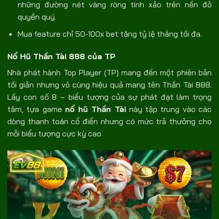
những đường nét vàng ròng tinh xảo trên nền đỏ
quyền quý.
Mua feature chỉ 50-100x bet tăng tỷ lệ thắng tối đa.
Nổ Hũ Thần Tài 888 của TP
Nhà phát hành Top Player (TP) mang đến một phiên bản
tối giản nhưng vô cùng hiệu quả mang tên Thần Tài 888.
Lấy con số 8 – biểu tượng của sự phát đạt làm trọng
tâm, tựa game
nổ hũ Thần Tài
này tập trung vào các
dòng thanh toán cổ điển nhưng có mức trả thưởng cho
mỗi biểu tượng cực kỳ cao.