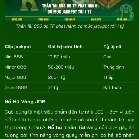
Thần Tài 888 do TP phát hành có mức jackpot tới 1 tỷ
Cấp jackpot
Giá trị ước tính
Tỷ lệ nổ
Mini 888
10-50 triệu
Cao
Minor 888
50-200 triệu
Trung bình
Major 888
200-1 tỷ
Thấp
Grand 888
>1 tỷ
Rất thấp
Nổ Hũ Vàng JDB
Cuối cùng là một siêu phẩm đến từ nhà JDB – đơn vị luôn
biết cách tạo ra những trò chơi có sức hút mãnh liệt với
thị trường Châu Á.
Nổ hũ Thần Tài
Vàng của JDB gây ấn
tượng bởi tính năng vòng quay miễn phí có hệ số nhân