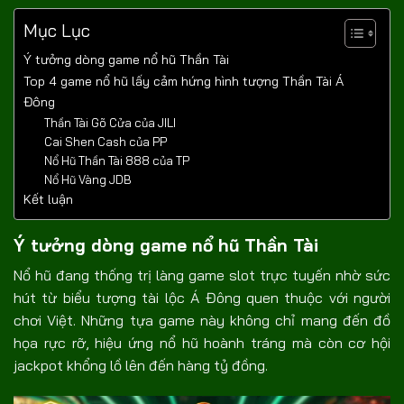
Mục Lục
Ý tưởng dòng game nổ hũ Thần Tài
Top 4 game nổ hũ lấy cảm hứng hình tượng Thần Tài Á
Đông
Thần Tài Gõ Cửa của JILI
Cai Shen Cash của PP
Nổ Hũ Thần Tài 888 của TP
Nổ Hũ Vàng JDB
Kết luận
Ý tưởng dòng game nổ hũ Thần Tài
Nổ hũ đang thống trị làng game slot trực tuyến nhờ sức
hút từ biểu tượng tài lộc Á Đông quen thuộc với người
chơi Việt. Những tựa game này không chỉ mang đến đồ
họa rực rỡ, hiệu ứng nổ hũ hoành tráng mà còn cơ hội
jackpot khổng lồ lên đến hàng tỷ đồng.